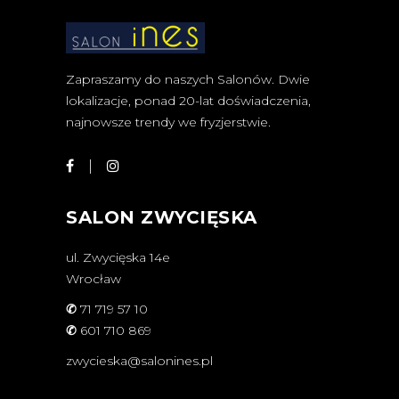
Zapraszamy do naszych Salonów. Dwie
lokalizacje, ponad 20-lat doświadczenia,
najnowsze trendy we fryzjerstwie.
SALON ZWYCIĘSKA
ul. Zwycięska 14e
Wrocław
✆
71 719 57 10
✆
601 710 869
zwycieska@salonines.pl