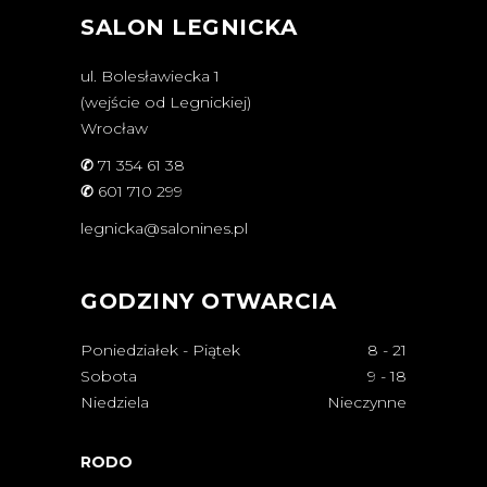
SALON LEGNICKA
ul. Bolesławiecka 1
(wejście od Legnickiej)
Wrocław
✆
71 354 61 38
✆
601 710 299
legnicka@salonines.pl
GODZINY OTWARCIA
Poniedziałek - Piątek
8
-
21
Sobota
9
-
18
Niedziela
Nieczynne
RODO