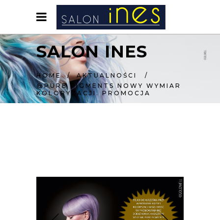
SALON INES
HOME
/
AKTUALNOŚCI
/
@PURE PIGMENTS NOWY WYMIAR
KOLORYZACJI. PROMOCJA