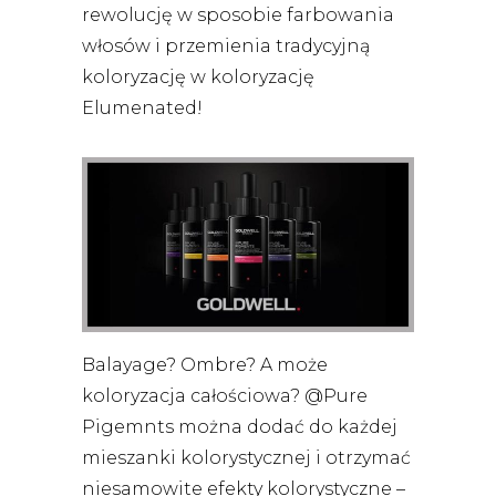
rewolucję w sposobie farbowania
włosów i przemienia tradycyjną
koloryzację w koloryzację
Elumenated!
Balayage? Ombre? A może
koloryzacja całościowa? @Pure
Pigemnts można dodać do każdej
mieszanki kolorystycznej i otrzymać
niesamowite efekty kolorystyczne –