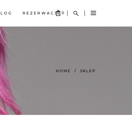
0
BLOG
REZERWACJE
S EMPTY.
S EMPTY.
HOME
/
SKLEP