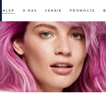
SKLEP
O NAS
CENNIK
PROMOCJE
CART I
CART I