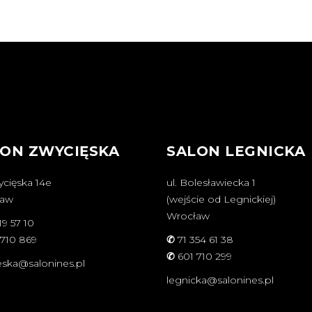
ON ZWYCIĘSKA
SALON LEGNICKA
ycięska 14e
ul. Bolesławiecka 1
ław
(wejście od Legnickiej)
Wrocław
19 57 10
 710 869
✆
71 354 61 38
✆
601 710 299
eska@salonines.pl
legnicka@salonines.pl