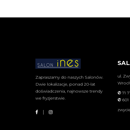
SAL
ul. Zw
Zapraszamy do naszych Salonów.
Wroc
Dwie lokalizacje, ponad 20-lat
doświadczenia, najnowsze trendy
✆
71 7
we fryzjerstwie.
✆
601
zwyci