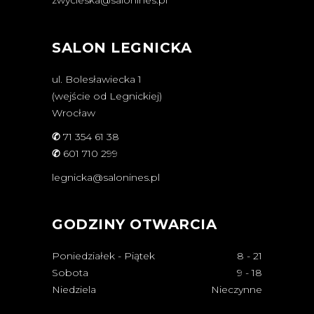
SALON LEGNICKA
ul. Bolesławiecka 1
(wejście od Legnickiej)
Wrocław
✆
71 354 61 38
✆
601 710 299
legnicka@salonines.pl
GODZINY OTWARCIA
Poniedziałek - Piątek
8
-
21
Sobota
9
-
18
Niedziela
Nieczynne