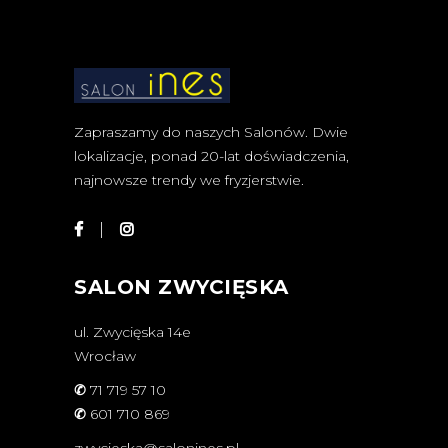
Zapraszamy do naszych Salonów. Dwie
lokalizacje, ponad 20-lat doświadczenia,
najnowsze trendy we fryzjerstwie.
SALON ZWYCIĘSKA
ul. Zwycięska 14e
Wrocław
✆
71 719 57 10
✆
601 710 869
zwycieska@salonines.pl