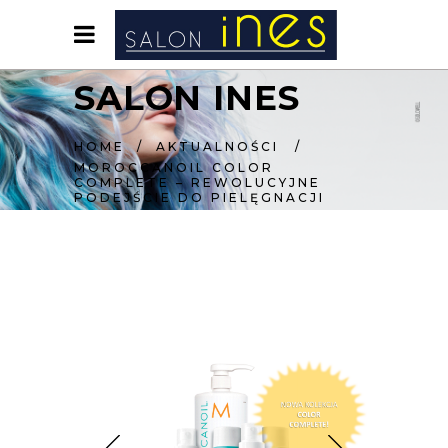
SALON INES
HOME
/
AKTUALNOŚCI
/
MOROCCANOIL COLOR
COMPLETE – REWOLUCYJNE
PODEJŚCIE DO PIELĘGNACJI