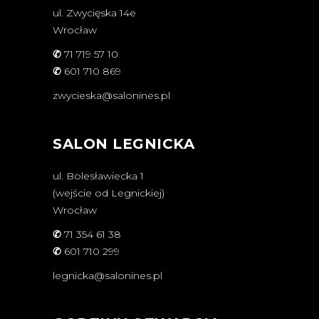
ul. Zwycięska 14e
Wrocław
✆
71 719 57 10
✆
601 710 869
zwycieska@salonines.pl
SALON LEGNICKA
ul. Bolesławiecka 1
(wejście od Legnickiej)
Wrocław
✆
71 354 61 38
✆
601 710 299
legnicka@salonines.pl