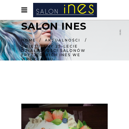
SALON INES
HOME
/
AKTUALNOŚCI
/
ŚWIĘTUJEMY 25-LECIE
DZIAŁALNOŚCI SALONÓW
FRYZJERSKICH INES WE
WROCŁAWIU