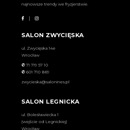
najnowsze trendy we fryzjerstwie.
SALON ZWYCIĘSKA
ul. Zwycięska 14e
Wrocław
✆
71 719 57 10
✆
601 710 869
zwycieska@salonines.pl
SALON LEGNICKA
ul. Bolesławiecka 1
(wejście od Legnickiej)
Wrocław