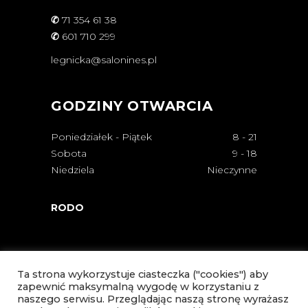
✆
71 354 61 38
✆
601 710 299
legnicka@salonines.pl
GODZINY OTWARCIA
Poniedziałek - Piątek
8
-
21
Sobota
9
-
18
Niedziela
Nieczynne
RODO
Ta strona wykorzystuje ciasteczka ("cookies") aby
zapewnić maksymalną wygodę w korzystaniu z
naszego serwisu. Przeglądając naszą stronę wyrażasz