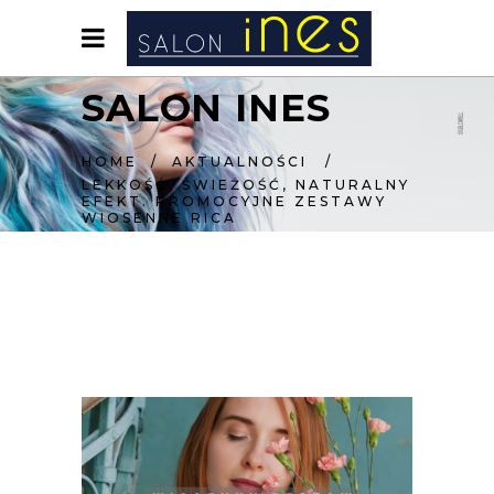
SALON INES
HOME
/
AKTUALNOŚCI
/
LEKKOŚĆ, ŚWIEŻOŚĆ, NATURALNY
EFEKT. PROMOCYJNE ZESTAWY
WIOSENNE RICA