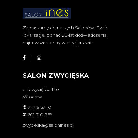
Zapraszamy do naszych Salonów. Dwie
lokalizacje, ponad 20-lat doświadczenia,
najnowsze trendy we fryzjerstwie.
SALON ZWYCIĘSKA
ul. Zwycięska 14e
Wrocław
✆
71 719 57 10
✆
601 710 869
zwycieska@salonines.pl