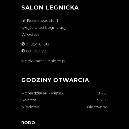
SALON LEGNICKA
ul. Bolesławiecka 1
(wejście od Legnickiej)
Wrocław
✆
71 354 61 38
✆
601 710 299
legnicka@salonines.pl
GODZINY OTWARCIA
Poniedziałek - Piątek
8
-
21
Sobota
9
-
18
Niedziela
Nieczynne
RODO