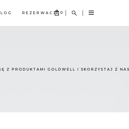
0
BLOG
REZERWACJE
S EMPTY.
S EMPTY.
GĘ Z PRODUKTAMI GOLDWELL I SKORZYSTAJ Z NA