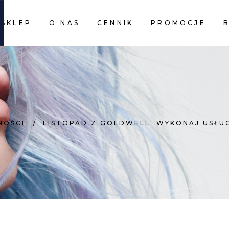
SKLEP
O NAS
CENNIK
PROMOCJE
CART I
CART I
NOŚCI
/
LISTOPAD Z GOLDWELL. WYKONAJ USŁU