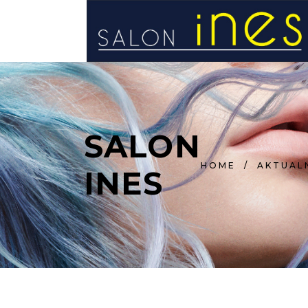
STRONA GŁÓWNA
SALON
HOME
/
AKTUAL
INES