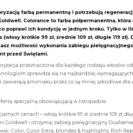
ryzacją farbą permanentną i potrzebują regenerac
Goldwell. Colorance to farba półpermanentna, któr
o poprawi ich kondycję w jednym kroku. Tylko w li
(włosy krótkie 99 zł, średnie 109 zł, długie 119 zł)
asz możliwość wykonania zabiegu pielęgnacyjnego D
ent przed Świętami.
yzacja przeznaczona dla każdego rodzaju włosów od
nologiom sprawdza się na najbardziej wymagających 
e zawierają amoniaku przez co są mniej szkodliwe dla
ertę specjalną obowiązującą w listopadzie:
cjalnych cenach –
włosy krótkie 99 zł, średnie 109 zł, dług
 Goldwell i otrzymaj zabieg pielęgnacyjny Dualsenses 
ej: Color, Color Extra, blondes & highlights, Rich Re