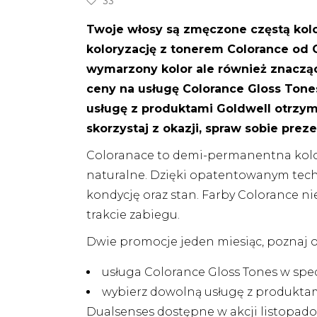
33
Twoje włosy są zmęczone częstą kolo
koloryzację z tonerem Colorance od 
wymarzony kolor ale również znacząc
ceny na usługę Colorance Gloss Tones 
usługę z produktami Goldwell otrzym
skorzystaj z okazji, spraw sobie prez
Coloranace to demi-permanentna kolor
naturalne. Dzięki opatentowanym tech
kondycję oraz stan. Farby Colorance n
i
trakcie zabiegu.
Dwie promocje jeden miesiąc, poznaj of
usługa Colorance Gloss Tones w spe
wybierz dowolną usługę z produktami
Dualsenses dostępne w akcji listopadow