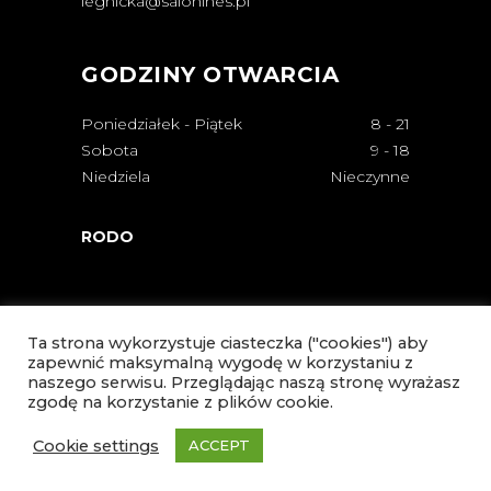
legnicka@salonines.pl
GODZINY OTWARCIA
Poniedziałek - Piątek
8
-
21
Sobota
9
-
18
Niedziela
Nieczynne
RODO
Ta strona wykorzystuje ciasteczka ("cookies") aby
zapewnić maksymalną wygodę w korzystaniu z
naszego serwisu. Przeglądając naszą stronę wyrażasz
zgodę na korzystanie z plików cookie.
Cookie settings
ACCEPT
© Copyright Salon Ines 2021