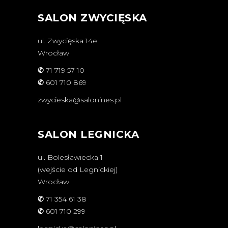
SALON ZWYCIĘSKA
ul. Zwycięska 14e
Wrocław
✆
71 719 57 10
✆
601 710 869
zwycieska@salonines.pl
SALON LEGNICKA
ul. Bolesławiecka 1
(wejście od Legnickiej)
Wrocław
✆
71 354 61 38
✆
601 710 299