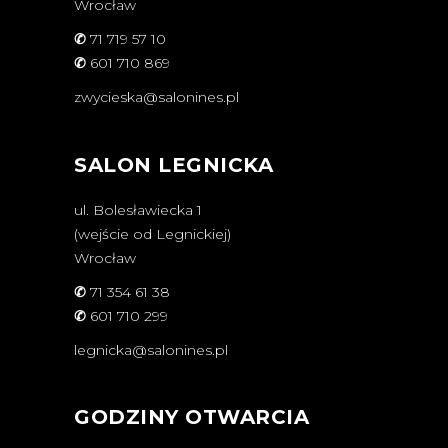
Wrocław
✆
71 719 57 10
✆
601 710 869
zwycieska@salonines.pl
SALON LEGNICKA
ul. Bolesławiecka 1
(wejście od Legnickiej)
Wrocław
✆
71 354 61 38
✆
601 710 299
legnicka@salonines.pl
GODZINY OTWARCIA