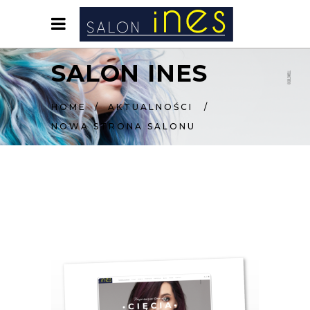
SALON INES
HOME
/
AKTUALNOŚCI
/
NOWA STRONA SALONU