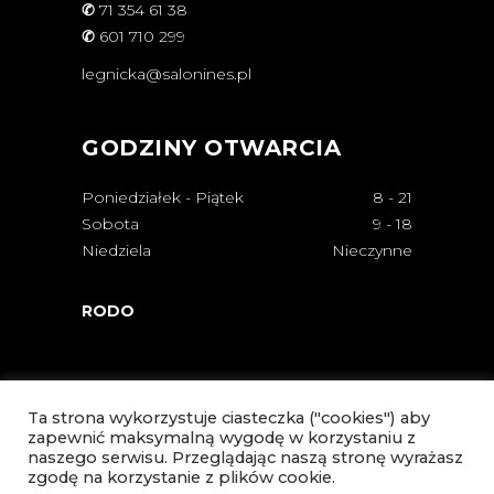
✆
71 354 61 38
✆
601 710 299
legnicka@salonines.pl
GODZINY OTWARCIA
Poniedziałek - Piątek
8
-
21
Sobota
9
-
18
Niedziela
Nieczynne
RODO
Ta strona wykorzystuje ciasteczka ("cookies") aby
zapewnić maksymalną wygodę w korzystaniu z
naszego serwisu. Przeglądając naszą stronę wyrażasz
zgodę na korzystanie z plików cookie.