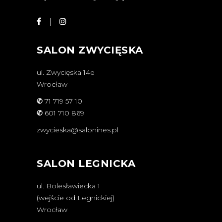
SALON ZWYCIĘSKA
ul. Zwycięska 14e
Wrocław
✆
71 719 57 10
✆
601 710 869
zwycieska@salonines.pl
SALON LEGNICKA
ul. Bolesławiecka 1
(wejście od Legnickiej)
Wrocław