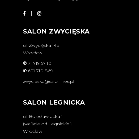
SALON ZWYCIĘSKA
ul. Zwycięska 14e
Wrocław
✆
71 719 57 10
✆
601 710 869
zwycieska@salonines.pl
SALON LEGNICKA
ul. Bolesławiecka 1
(wejście od Legnickiej)
Wrocław