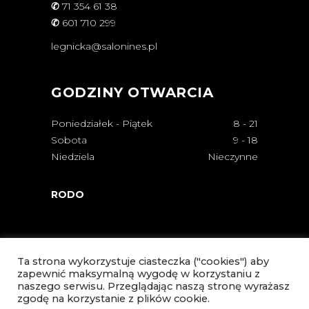
✆
71 354 61 38
✆
601 710 299
legnicka@salonines.pl
GODZINY OTWARCIA
Poniedziałek - Piątek
8
-
21
Sobota
9
-
18
Niedziela
Nieczynne
RODO
Ta strona wykorzystuje ciasteczka ("cookies") aby
zapewnić maksymalną wygodę w korzystaniu z
naszego serwisu. Przeglądając naszą stronę wyrażasz
zgodę na korzystanie z plików cookie.