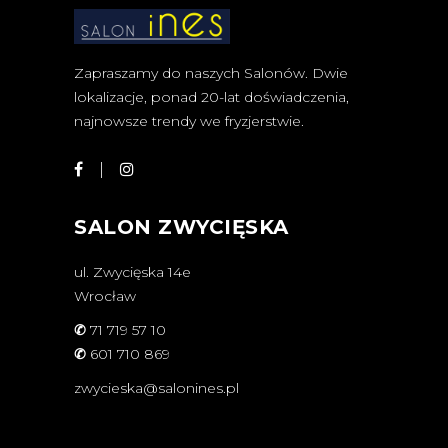
Zapraszamy do naszych Salonów. Dwie
lokalizacje, ponad 20-lat doświadczenia,
najnowsze trendy we fryzjerstwie.
SALON ZWYCIĘSKA
ul. Zwycięska 14e
Wrocław
✆
71 719 57 10
✆
601 710 869
zwycieska@salonines.pl