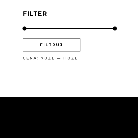
FILTER
CENA
CENA
FILTRUJ
MIN
MAX
CENA:
70ZŁ
—
110ZŁ