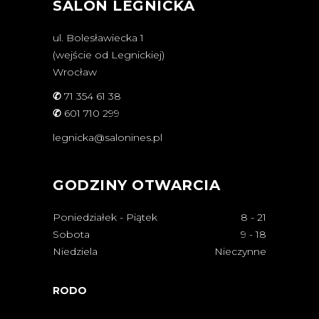
SALON LEGNICKA
ul. Bolesławiecka 1
(wejście od Legnickiej)
Wrocław
✆
71 354 61 38
✆
601 710 299
legnicka@salonines.pl
GODZINY OTWARCIA
Poniedziałek - Piątek
8
-
21
Sobota
9
-
18
Niedziela
Nieczynne
RODO