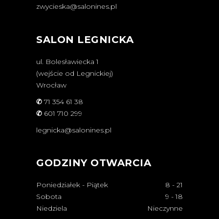
zwycieska@salonines.pl
SALON LEGNICKA
ul. Bolesławiecka 1
(wejście od Legnickiej)
Wrocław
✆
71 354 61 38
✆
601 710 299
legnicka@salonines.pl
GODZINY OTWARCIA
Poniedziałek - Piątek
8
-
21
Sobota
9
-
18
Niedziela
Nieczynne