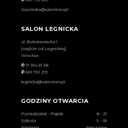
zwycieska@salonines.pl
SALON LEGNICKA
ul. Bolesławiecka 1
(wejście od Legnickiej)
Wrocław
✆
71 354 61 38
✆
601 710 299
legnicka@salonines.pl
GODZINY OTWARCIA
Poniedziałek - Piątek
8
-
21
Sobota
9
-
18
Niedziela
Nieczynne