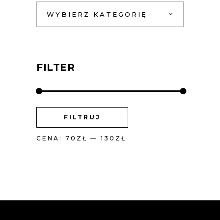
WYBIERZ KATEGORIĘ
FILTER
CENA
CENA
FILTRUJ
MIN
MAX
CENA:
70ZŁ
—
130ZŁ