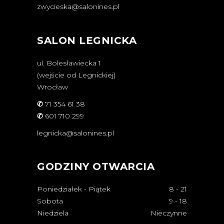
zwycieska@salonines.pl
SALON LEGNICKA
ul. Bolesławiecka 1
(wejście od Legnickiej)
Wrocław
✆
71 354 61 38
✆
601 710 299
legnicka@salonines.pl
GODZINY OTWARCIA
Poniedziałek - Piątek
8
-
21
Sobota
9
-
18
Niedziela
Nieczynne