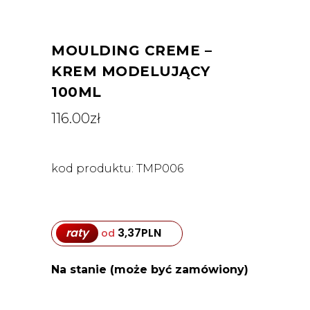
MOULDING CREME –
KREM MODELUJĄCY
100ML
116.00
zł
kod produktu: TMP006
raty
3,37
PLN
od
Na stanie (może być zamówiony)