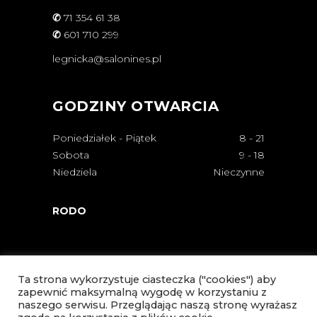
✆
71 354 61 38
✆
601 710 299
legnicka@salonines.pl
GODZINY OTWARCIA
Poniedziałek - Piątek
8
-
21
Sobota
9
-
18
Niedziela
Nieczynne
RODO
Ta strona wykorzystuje ciasteczka ("cookies") aby
zapewnić maksymalną wygodę w korzystaniu z
naszego serwisu. Przeglądając naszą stronę wyrażasz