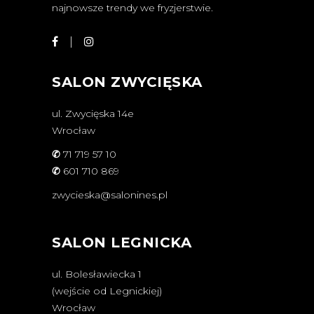
najnowsze trendy we fryzjerstwie.
SALON ZWYCIĘSKA
ul. Zwycięska 14e
Wrocław
✆
71 719 57 10
✆
601 710 869
zwycieska@salonines.pl
SALON LEGNICKA
ul. Bolesławiecka 1
(wejście od Legnickiej)
Wrocław