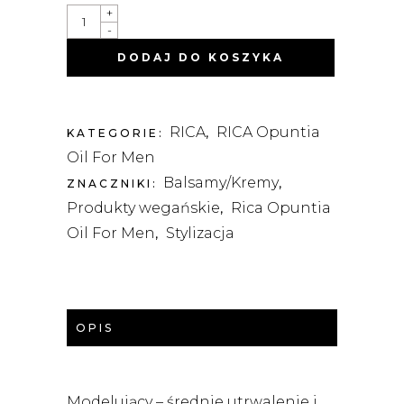
MOULDING
+
CREME
-
-
KREM
DODAJ DO KOSZYKA
MODELUJĄCY
100ML
QUANTITY
RICA
RICA Opuntia
KATEGORIE:
,
Oil For Men
Balsamy/Kremy
ZNACZNIKI:
,
Produkty wegańskie
Rica Opuntia
,
Oil For Men
Stylizacja
,
OPIS
Modelujący – średnie utrwalenie i