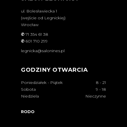
ul. Bolesławiecka 1
(wejście od Legnickiej)
Wrocław
✆
71 354 61 38
✆
601 710 299
legnicka@salonines.pl
GODZINY OTWARCIA
Poniedziałek - Piątek
8
-
21
Sobota
9
-
18
Niedziela
Nieczynne
RODO