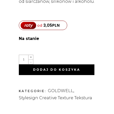
od siarczanów, silikonów i alkoholu.
raty
3,05
PLN
od
Na stanie
SEA
+
SALT
-
SPRAY
SPRAY
DODAJ DO KOSZYKA
Z
SOLĄ
MORSKĄ
200ML
QUANTITY
GOLDWELL
KATEGORIE:
,
Stylesign Creative Texture Tekstura