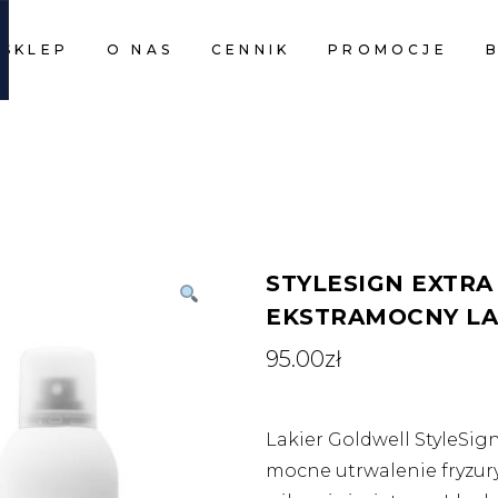
SKLEP
O NAS
CENNIK
PROMOCJE
CART I
CART I
STYLESIGN EXTRA
EKSTRAMOCNY LA
95.00
zł
Lakier Goldwell StyleSig
mocne utrwalenie fryzury