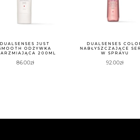
DUALSENSES JUST
DUALSENSES COLO
SMOOTH ODŻYWKA
NABŁYSZCZAJĄCE SE
JARZMIAJĄCA 200ML
W SPRAYU
86.00
zł
92.00
zł