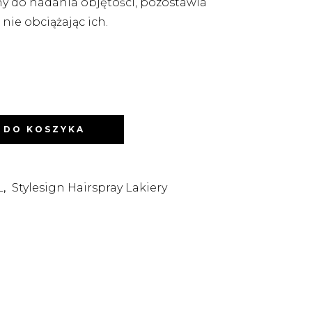
lny do nadania objętości, pozostawia
, nie obciążając ich.
 DO KOSZYKA
L
Stylesign Hairspray Lakiery
,