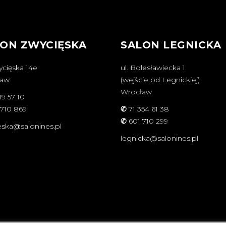
ON ZWYCIĘSKA
SALON LEGNICKA
ycięska 14e
ul. Bolesławiecka 1
ław
(wejście od Legnickiej)
Wrocław
19 57 10
 710 869
✆
71 354 61 38
✆
601 710 299
eska@salonines.pl
legnicka@salonines.pl