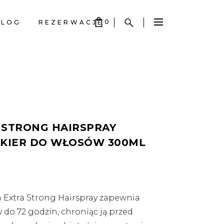
0
BLOG
REZERWACJE
S EMPTY.
S EMPTY.
 STRONG HAIRSPRAY
KIER DO WŁOSÓW 300ML
n Extra Strong Hairspray zapewnia
 do 72 godzin, chroniąc ją przed