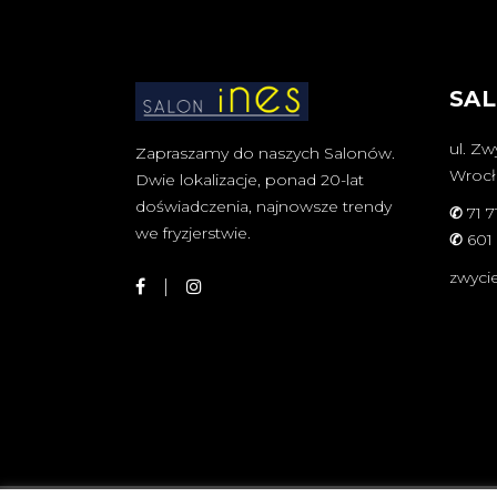
SAL
ul. Zw
Zapraszamy do naszych Salonów.
Wroc
Dwie lokalizacje, ponad 20-lat
doświadczenia, najnowsze trendy
✆
71 7
we fryzjerstwie.
✆
601
zwyci