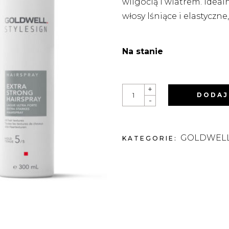
wilgocią i wiatrem. Idea
włosy lśniące i elastyczne
Na stanie
STYLESIGN
+
EXTRA
DODAJ
-
STRONG
HAIRSPRAY
EKSTRAMOCNY
LAKIER
DO
GOLDWEL
KATEGORIE:
WŁOSÓW
300ML
QUANTITY