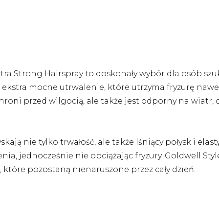
xtra Strong Hairspray to doskonały wybór dla osób s
ekstra mocne utrwalenie, które utrzyma fryzurę nawet 
 chroni przed wilgocią, ale także jest odporny na wiatr, 
ają nie tylko trwałość, ale także lśniący połysk i elas
ia, jednocześnie nie obciążając fryzury. Goldwell Sty
 które pozostaną nienaruszone przez cały dzień.