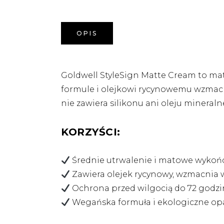
OPIS
Goldwell StyleSign Matte Cream to mat
formule i olejkowi rycynowemu wzmacni
nie zawiera silikonu ani oleju minera
KORZYŚCI:
Średnie utrwalenie i matowe wykoń
Zawiera olejek rycynowy, wzmacnia 
Ochrona przed wilgocią do 72 godzi
Wegańska formuła i ekologiczne o