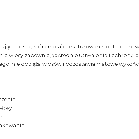
ująca pasta, która nadaje teksturowane, potargane wł
a włosy, zapewniając średnie utrwalenie i ochronę p
lnego, nie obciąża włosów i pozostawia matowe wykońc
czenie
włosy
n
pakowanie