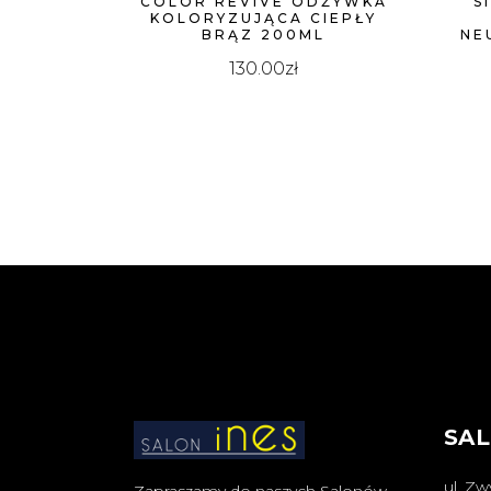
COLOR REVIVE ODŻYWKA
S
KOLORYZUJĄCA CIEPŁY
BRĄZ 200ML
NE
130.00
zł
SAL
ul. Zw
Zapraszamy do naszych Salonów.