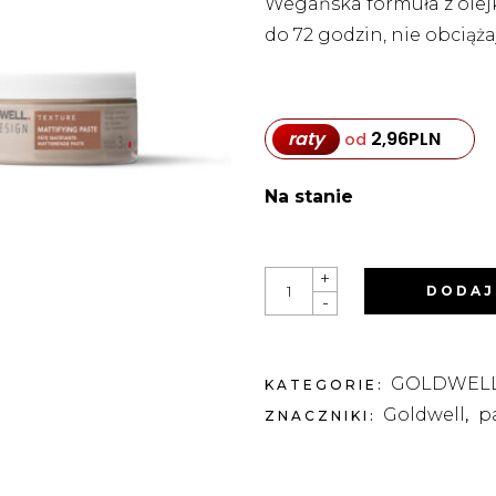
Wegańska formuła z olej
do 72 godzin, nie obciąż
raty
2,96
PLN
od
Na stanie
STYLESIGN
+
MATTIFYING
DODAJ
-
PASTE
PASTA
MATUJĄCA
100ML
QUANTITY
GOLDWEL
KATEGORIE:
Goldwell
p
ZNACZNIKI:
,