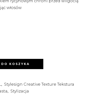
kiem rycynowym chroni przed wilgocią
ając włosów
 DO KOSZYKA
L
Stylesign Creative Texture Tekstura
,
asta
Stylizacja
,