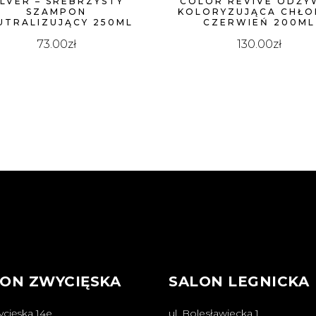
ILVER – SREBRZYSTY
COLOR REVIVE ODŻY
SZAMPON
KOLORYZUJĄCA CHŁ
UTRALIZUJĄCY 250ML
CZERWIEŃ 200ML
73.00
zł
130.00
zł
ON ZWYCIĘSKA
SALON LEGNICKA
ycięska 14e
ul. Bolesławiecka 1