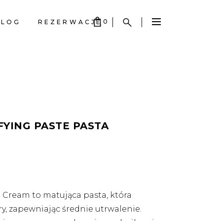
0
BLOG
REZERWACJE
S EMPTY.
S EMPTY.
FYING PASTE PASTA
 Cream to matująca pasta, która
ry, zapewniając średnie utrwalenie.