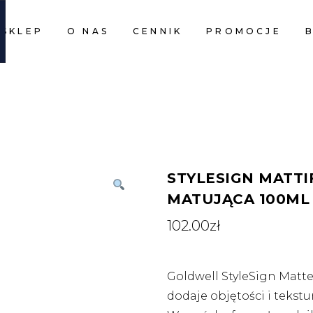
SKLEP
O NAS
CENNIK
PROMOCJE
CART I
CART I
STYLESIGN MATTI
MATUJĄCA 100ML
102.00
zł
Goldwell StyleSign Matte
dodaje objętości i tekstu