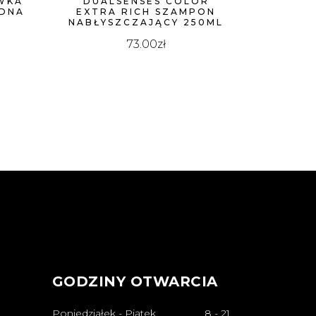
WKA
DUALSENSES COLOR
ODNA
EXTRA RICH SZAMPON
NABŁYSZCZAJĄCY 250ML
73.00
zł
GODZINY OTWARCIA
Poniedziałek - Piątek
8
-
21