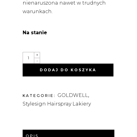
nienaruszona nawet w trudnych
warunkach.
Na stanie
STYLESIGN
+
STRONG
-
HAIRSPRAY
MOCNY
DODAJ DO KOSZYKA
LAKIER
DO
WŁOSÓW
300ML
QUANTITY
GOLDWELL
KATEGORIE:
,
Stylesign Hairspray Lakiery
OPIS