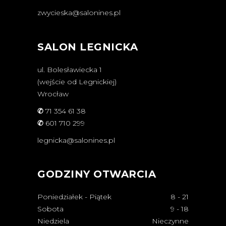
zwycieska@salonines.pl
SALON LEGNICKA
ul. Bolesławiecka 1
(wejście od Legnickiej)
Wrocław
✆
71 354 61 38
✆
601 710 299
legnicka@salonines.pl
GODZINY OTWARCIA
Poniedziałek - Piątek
8
-
21
Sobota
9
-
18
Niedziela
Nieczynne