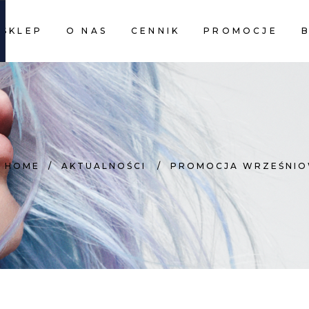
SKLEP
O NAS
CENNIK
PROMOCJE
CART I
CART I
HOME
/
AKTUALNOŚCI
/
PROMOCJA WRZEŚNIO