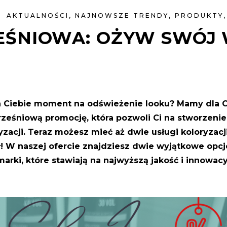
AKTUALNOŚCI
,
NAJNOWSZE TRENDY
,
PRODUKTY
EŚNIOWA: OŻYW SWÓJ
a Ciebie moment na odświeżenie looku? Mamy dla C
ześniową promocję, która pozwoli Ci na stworzenie
zacji. Teraz możesz mieć aż dwie usługi koloryzacj
ł! W naszej ofercie znajdziesz dwie wyjątkowe opcj
arki, które stawiają na najwyższą jakość i innowac