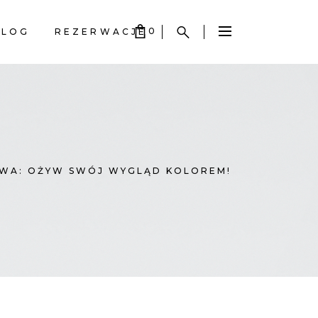
0
BLOG
REZERWACJE
S EMPTY.
S EMPTY.
WA: OŻYW SWÓJ WYGLĄD KOLOREM!