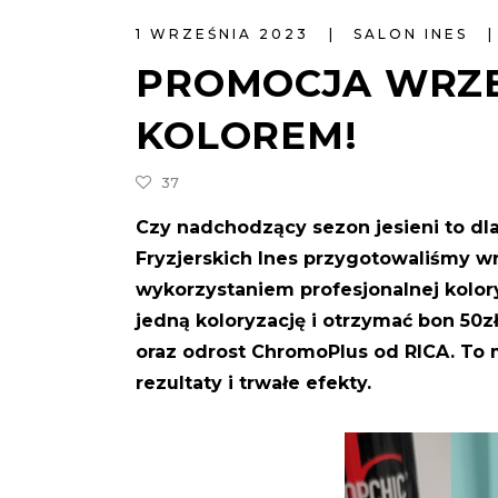
1 WRZEŚNIA 2023
SALON INES
PROMOCJA WRZ
KOLOREM!
37
Czy nadchodzący sezon jesieni to dl
Fryzjerskich Ines przygotowaliśmy wr
wykorzystaniem profesjonalnej kolory
jedną koloryzację i otrzymać bon 50z
oraz odrost ChromoPlus od RICA. To m
rezultaty i trwałe efekty.