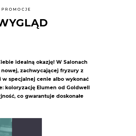
,
PROMOCJE
 WYGLĄD
iebie idealną okazję! W Salonach
 nowej, zachwycającej fryzury z
i w specjalnej cenie albo wykonać
e: koloryzację Elumen od Goldwell
yjność, co gwarantuje doskonałe