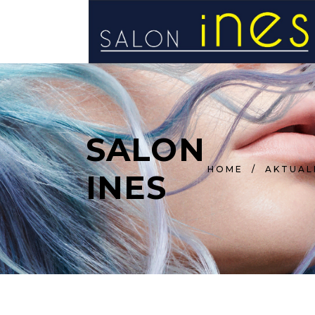
STRONA GŁÓWNA
SALON
HOME
/
AKTUAL
INES