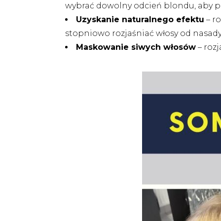
wybrać dowolny odcień blondu, aby po
Uzyskanie naturalnego efektu
– r
stopniowo rozjaśniać włosy od nasad
Maskowanie siwych włosów
– roz