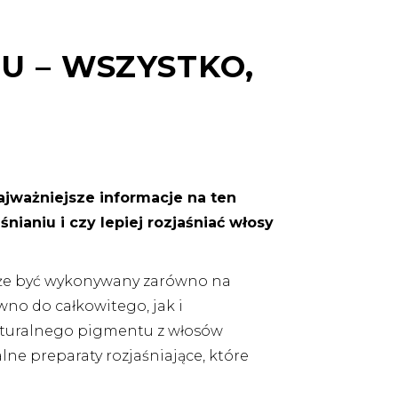
 – WSZYSTKO,
ajważniejsze informacje na ten
śnianiu i czy lepiej rozjaśniać włosy
Może być wykonywany zarówno na
no do całkowitego, jak i
aturalnego pigmentu z włosów
lne preparaty rozjaśniające, które