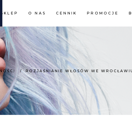
SKLEP
O NAS
CENNIK
PROMOCJE
CART I
CART I
NOŚCI
/
ROZJAŚNIANIE WŁOSÓW WE WROCŁAWIU 