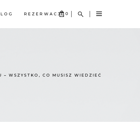
0
BLOG
REZERWACJE
S EMPTY.
S EMPTY.
– WSZYSTKO, CO MUSISZ WIEDZIEĆ