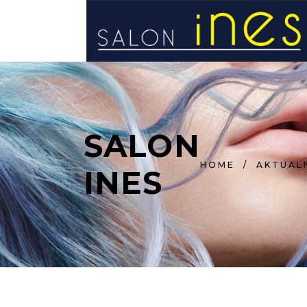
STRONA GŁÓWNA
SALON
HOME
/
AKTUAL
INES