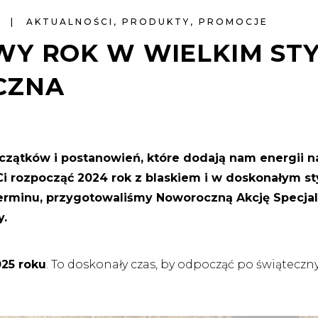
S
AKTUALNOŚCI
,
PRODUKTY
,
PROMOCJE
Y ROK W WIELKIM STY
CZNA
zątków i postanowień, które dodają nam energii n
 rozpocząć 2024 rok z blaskiem i w doskonałym styl
erminu, przygotowaliśmy Noworoczną Akcję Specjaln
y.
025 roku
. To doskonały czas, by odpocząć po świąteczn