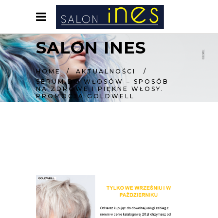
SALON INES
HOME
/
AKTUALNOŚCI
/
SERUM DO WŁOSÓW – SPOSÓB
NA ZDROWE I PIĘKNE WŁOSY.
PROMOCJA GOLDWELL