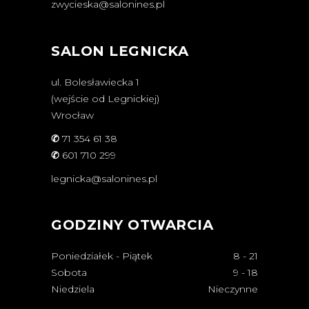
zwycieska@salonines.pl
SALON LEGNICKA
ul. Bolesławiecka 1
(wejście od Legnickiej)
Wrocław
✆
71 354 61 38
✆
601 710 299
legnicka@salonines.pl
GODZINY OTWARCIA
Poniedziałek - Piątek
8
-
21
Sobota
9
-
18
Niedziela
Nieczynne