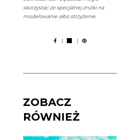
skorzystać ze specjalnej zniżki na
modelowanie albo strzyżenie.
ZOBACZ
RÓWNIEŻ