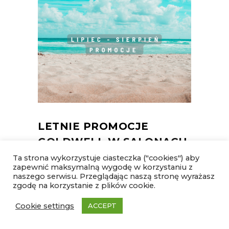
LETNIE PROMOCJE
GOLDWELL W SALONACH
INES. ZADBAJ O PIĘKNY
Ta strona wykorzystuje ciasteczka ("cookies") aby
zapewnić maksymalną wygodę w korzystaniu z
KOLOR WŁOSÓW PRZEZ
naszego serwisu. Przeglądając naszą stronę wyrażasz
zgodę na korzystanie z plików cookie.
CAŁE LATO
Cookie settings
ACCEPT
30 CZERWCA 2026