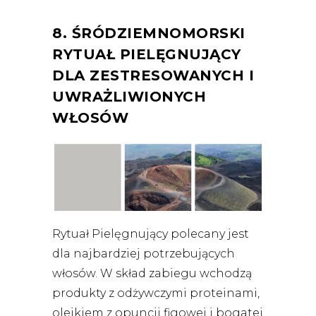
8. ŚRÓDZIEMNOMORSKI
RYTUAŁ PIELĘGNUJĄCY
DLA ZESTRESOWANYCH I
UWRAŻLIWIONYCH
WŁOSÓW
Rytuał Pielęgnujący polecany jest
dla najbardziej potrzebujących
włosów. W skład zabiegu wchodzą
produkty z odżywczymi proteinami,
olejkiem z opuncji figowej i bogatej