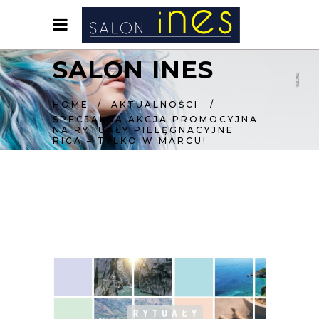
SALON INES
HOME
/
AKTUALNOŚCI
/
SPECJALNA AKCJA PROMOCYJNA
NA RYTUAŁY PIELĘGNACYJNE
RICA – TYLKO W MARCU!