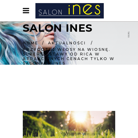
SALON INES
HOME
/
AKTUALNOŚCI
/
PRZYGOTUJ WŁOSY NA WIOSNĘ.
SUPER ZESTAWY OD RICA W
ATRAKCYJNYCH CENACH TYLKO W
SALONACH INES