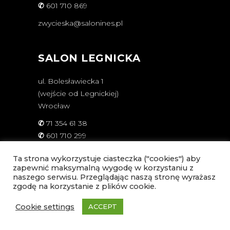
✆
601 710 869
zwycieska@salonines.pl
SALON LEGNICKA
ul. Bolesławiecka 1
(wejście od Legnickiej)
Wrocław
✆
71 354 61 38
✆
601 710 299
legnicka@salonines.pl
Ta strona wykorzystuje ciasteczka ("cookies") aby
zapewnić maksymalną wygodę w korzystaniu z
naszego serwisu. Przeglądając naszą stronę wyrażasz
GODZINY OTWARCIA
zgodę na korzystanie z plików cookie.
Cookie settings
ACCEPT
Poniedziałek - Piątek
8
-
21
Sobota
9
-
18