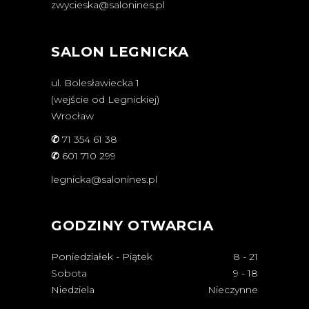
zwycieska@salonines.pl
SALON LEGNICKA
ul. Bolesławiecka 1
(wejście od Legnickiej)
Wrocław
✆
71 354 61 38
✆
601 710 299
legnicka@salonines.pl
GODZINY OTWARCIA
Poniedziałek - Piątek
8
-
21
Sobota
9
-
18
Niedziela
Nieczynne