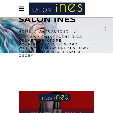
SALON INES
HOME
/
AKTUALNOŚCI
/
ZESTAWY ŚWIĄTECZNE RICA –
KOSMETYKI, KTÓRE
ROZPIESZCZAJĄ! STWÓRZ
WŁASNY ZESTAW PREZENTOWY
KOSMETYKÓW DLA BLISKIEJ
OSOBY