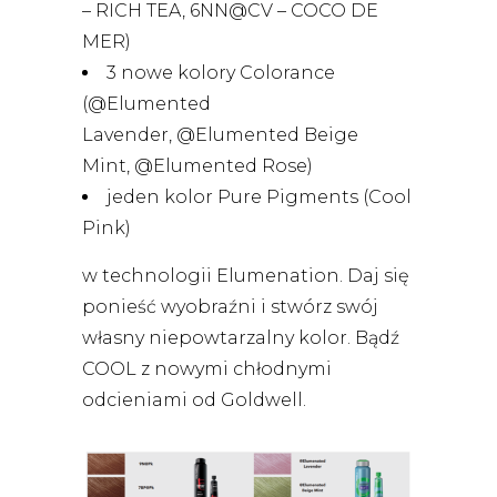
– RICH TEA, 6NN@CV – COCO DE
MER)
3 nowe kolory Colorance
(@Elumented
Lavender,
@Elumented Beige
Mint,
@Elumented Rose
)
jeden kolor Pure Pigments (Cool
Pink)
w technologii Elumenation. Daj się
ponieść wyobraźni i stwórz swój
własny niepowtarzalny kolor. Bądź
COOL z nowymi chłodnymi
odcieniami od Goldwell.