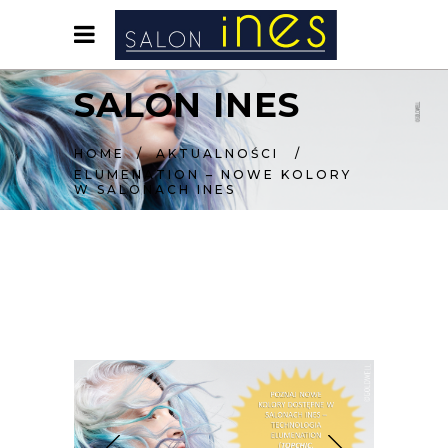
SALON INES
HOME
/
AKTUALNOŚCI
/
ELUMENATION – NOWE KOLORY
W SALONACH INES