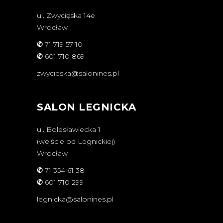
ul. Zwycięska 14e
Wrocław
✆
71 719 57 10
✆
601 710 869
zwycieska@salonines.pl
SALON LEGNICKA
ul. Bolesławiecka 1
(wejście od Legnickiej)
Wrocław
✆
71 354 61 38
✆
601 710 299
legnicka@salonines.pl