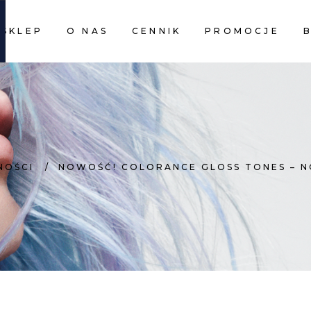
SKLEP
O NAS
CENNIK
PROMOCJE
CART I
CART I
NOŚCI
/
NOWOŚĆ! COLORANCE GLOSS TONES – 