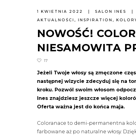
1 KWIETNIA 2022
SALON INES
AKTUALNOŚCI
,
INSPIRATION
,
KOLOR
NOWOŚĆ! COLOR
NIESAMOWITA P
17
Jeżeli Twoje włosy są zmęczone częs
następnej wizycie zdecyduj się na t
kroku. Pozwól swoim włosom odpocząć
Ines znajdziesz jeszcze więcej kolor
Oferta ważna jest do końca maja.
Coloranace to demi-permanentna kolo
farbowane aż po naturalne włosy. Dzi