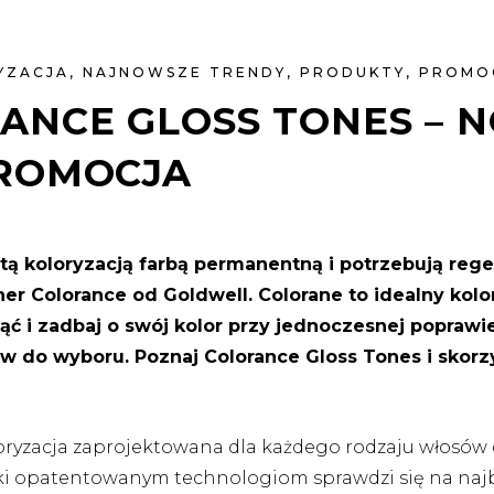
YZACJA
,
NAJNOWSZE TRENDY
,
PRODUKTY
,
PROMO
ANCE GLOSS TONES – N
ROMOCJA
tą koloryzacją farbą permanentną i potrzebują reg
oner Colorance od Goldwell. Colorane to idealny k
 i zadbaj o swój kolor przy jednoczesnej poprawi
ów do wyboru. Poznaj Colorance Gloss Tones i skorzy
ryzacja zaprojektowana dla każdego rodzaju włosów 
ęki opatentowanym technologiom sprawdzi się na naj