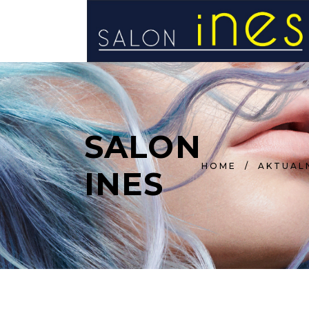
STRONA GŁÓWNA
SALON
HOME
/
AKTUAL
INES