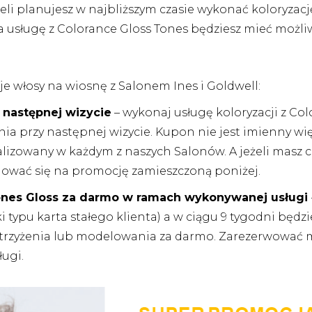
żeli planujesz w najbliższym czasie wykonać koloryza
 usługę z Colorance Gloss Tones będziesz mieć możliw
je włosy na wiosnę z Salonem Ines i Goldwell:
 następnej wizycie
– wykonaj usługę koloryzacji z Col
nia przy następnej wizycie. Kupon nie jest imienny 
lizowany w każdym z naszych Salonów. A jeżeli masz 
dować się na promocję zamieszczoną poniżej.
 Tones Gloss za darmo w ramach wykonywanej usługi
ki typu karta stałego klienta) a w ciągu 9 tygodni b
strzyżenia lub modelowania za darmo. Zarezerwować m
ugi.