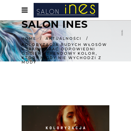
SALON INES
HOME
/
AKTUALNOŚCI
/
KOLORYZACJA RUDYCH WŁOSÓW
– JAK WYBRAĆ ODPOWIEDNI
ODCIEŃ? TRENDOWY KOLOR,
KTÓRY NIGDY NIE WYCHODZI Z
MODY