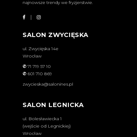
najnowsze trendy we fryzjerstwie.
SALON ZWYCIĘSKA
ul. Zwycięska 14e
Wrocław
✆
71 719 57 10
✆
601 710 869
zwycieska@salonines.pl
SALON LEGNICKA
ul. Bolesławiecka 1
(wejście od Legnickiej)
Wrocław