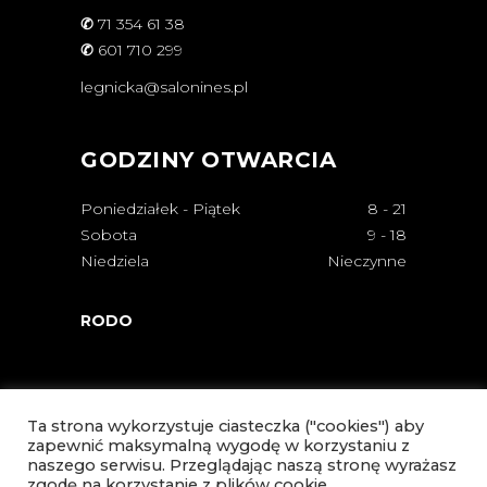
✆
71 354 61 38
✆
601 710 299
legnicka@salonines.pl
GODZINY OTWARCIA
Poniedziałek - Piątek
8
-
21
Sobota
9
-
18
Niedziela
Nieczynne
RODO
Ta strona wykorzystuje ciasteczka ("cookies") aby
zapewnić maksymalną wygodę w korzystaniu z
naszego serwisu. Przeglądając naszą stronę wyrażasz
zgodę na korzystanie z plików cookie.