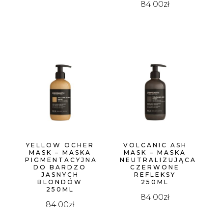
84.00
zł
YELLOW OCHER
VOLCANIC ASH
MASK – MASKA
MASK – MASKA
PIGMENTACYJNA
NEUTRALIZUJĄCA
DO BARDZO
CZERWONE
JASNYCH
REFLEKSY
BLONDÓW
250ML
250ML
84.00
zł
84.00
zł