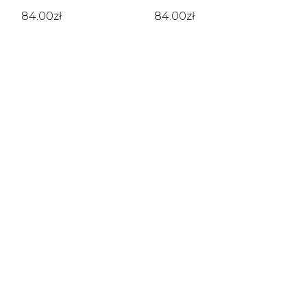
84.00
zł
84.00
zł