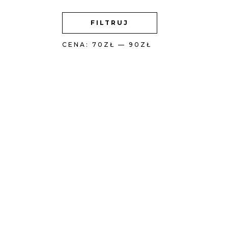
CENA
CENA
FILTRUJ
MIN
MAX
CENA:
70ZŁ
—
90ZŁ