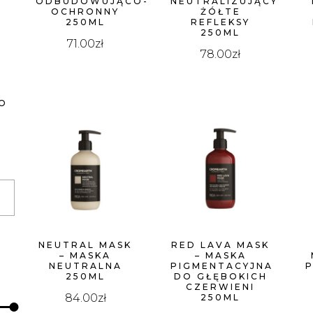
ODBUDOWUJĄCO-
NEUTRALIZUJĄCY
OCHRONNY
ŻÓŁTE
250ML
REFLEKSY
WYSOKIEJ
250ML
71.00
zł
78.00
zł
O
NEUTRAL MASK
RED LAVA MASK
– MASKA
– MASKA
NEUTRALNA
PIGMENTACYJNA
250ML
DO GŁĘBOKICH
CZERWIENI
84.00
zł
250ML