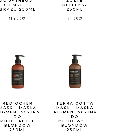
DO JASNEGO I
ŻÓŁTE
CIEMNEGO
REFLEKSY
BRĄZU 250ML
250ML
84.00
zł
84.00
zł
RED OCHER
TERRA COTTA
MASK – MASKA
MASK – MASKA
PIGMENTACYJNA
PIGMENTACYJNA
DO
DO
MIEDZIANYCH
MIODOWYCH
BLONDÓW
BLONDÓW
250ML
250ML