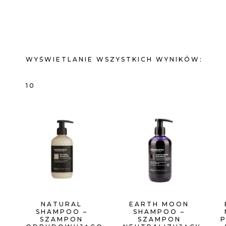
WYŚWIETLANIE WSZYSTKICH WYNIKÓW:
POSORTOWANE
10
WEDŁUG
CENY:
OD
NISKIEJ
NATURAL
EARTH MOON
SHAMPOO –
SHAMPOO –
DO
SZAMPON
SZAMPON