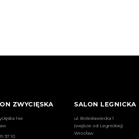
ON ZWYCIĘSKA
SALON LEGNICKA
ycięska 14e
ul. Bolesławiecka 1
ław
(wejście od Legnickiej)
Wrocław
19 57 10