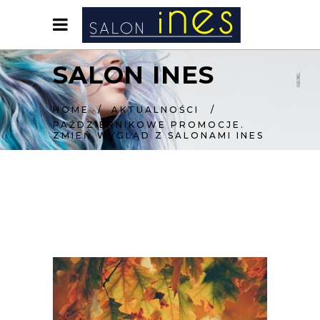
SALON INES
HOME
/
AKTUALNOŚCI
/
PAŹDZIERNIKOWE PROMOCJE.
ZMIEŃ WYGLĄD Z SALONAMI INES