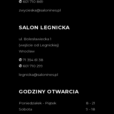
✆
601 710 869
zwycieska@salonines.pl
SALON LEGNICKA
ul. Bolesławiecka 1
(wejście od Legnickiej)
Wrocław
✆
71 354 61 38
✆
601 710 299
legnicka@salonines.pl
GODZINY OTWARCIA
Poniedziałek - Piątek
8
-
21
Sobota
9
-
18