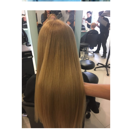
ODŚWIEŻENIE
KOLORU
KOLORYZACJA
PIELĘGNACJA