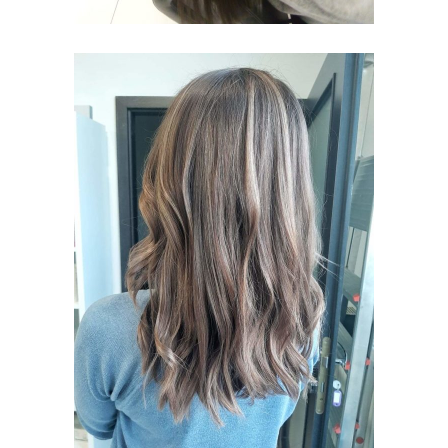
ODŚWIEŻENIE
KOLORU
KOLORYZACJA
MODELOWANIE
PIELĘGNACJA