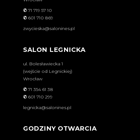
✆
71 719 57 10
✆
601 710 869
zwycieska@salonines.pl
SALON LEGNICKA
ul. Bolesławiecka 1
(wejście od Legnickiej)
Wrocław
✆
71 354 61 38
✆
601 710 299
legnicka@salonines.pl
GODZINY OTWARCIA