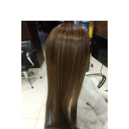
ODŚWIEŻENIE
KOLORU
KOLORYZACJA
PIELĘGNACJA