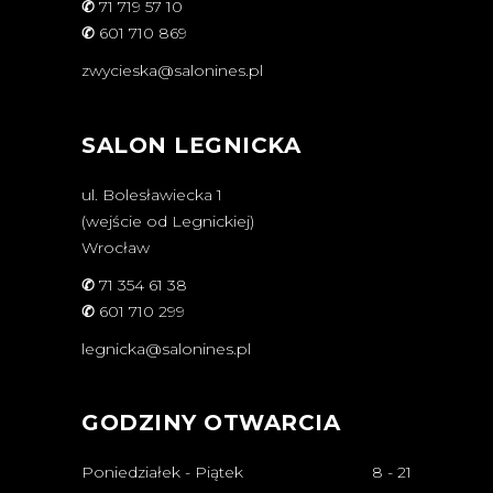
✆
71 719 57 10
✆
601 710 869
zwycieska@salonines.pl
SALON LEGNICKA
ul. Bolesławiecka 1
(wejście od Legnickiej)
Wrocław
✆
71 354 61 38
✆
601 710 299
legnicka@salonines.pl
GODZINY OTWARCIA
Poniedziałek - Piątek
8
-
21