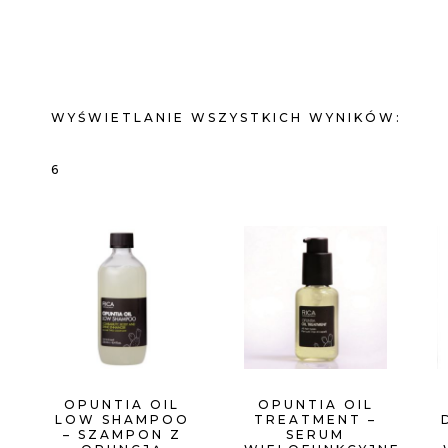
WYŚWIETLANIE WSZYSTKICH WYNIKÓW:
POSORTOWANE
6
WEDŁUG
CENY:
OD
NISKIEJ
OPUNTIA OIL
OPUNTIA OIL
LOW SHAMPOO
TREATMENT –
DO
– SZAMPON Z
SERUM