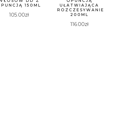
WŁOSÓW DD Z
OPUNCJĄ
OPUNCJĄ 150ML
UŁATWIAJĄCA
ROZCZESYWANIE
105.00
zł
200ML
116.00
zł