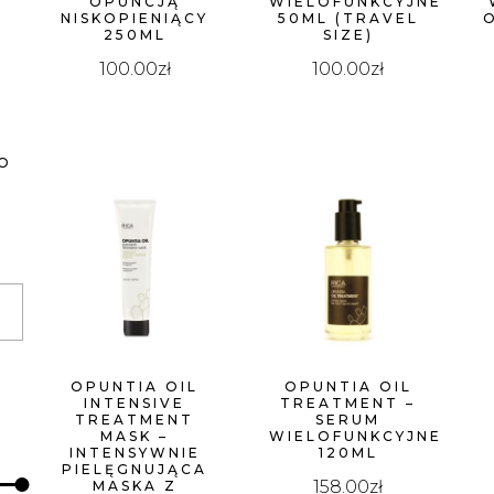
OPUNCJĄ
WIELOFUNKCYJNE
NISKOPIENIĄCY
50ML (TRAVEL
250ML
SIZE)
WYSOKIEJ
100.00
zł
100.00
zł
O
OPUNTIA OIL
OPUNTIA OIL
INTENSIVE
TREATMENT –
TREATMENT
SERUM
MASK –
WIELOFUNKCYJNE
INTENSYWNIE
120ML
PIELĘGNUJĄCA
158.00
zł
MASKA Z