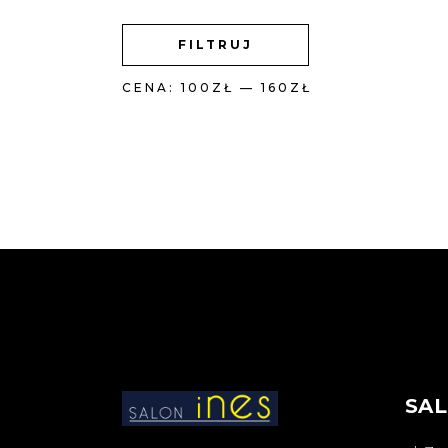
CENA
CENA
FILTRUJ
MIN
MAX
CENA:
100ZŁ
—
160ZŁ
SAL