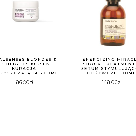
ALSENSES BLONDES &
ENERGIZING MIRAC
HIGHLIGHTS 60-SEK.
SHOCK TREATMENT
KURACJA
SERUM STYMULUJĄC
BŁYSZCZAJĄCA 200ML
ODŻYWCZE 100M
86.00
zł
148.00
zł