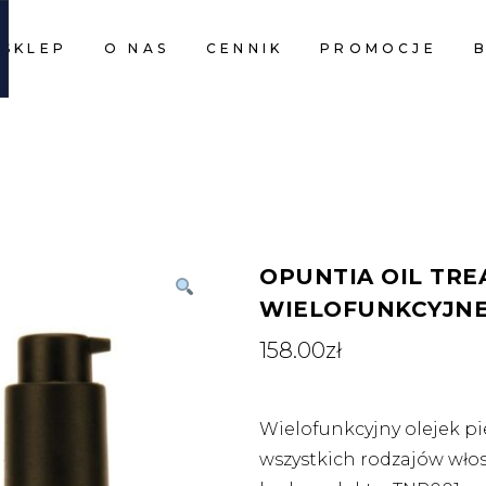
SKLEP
O NAS
CENNIK
PROMOCJE
CART I
CART I
OPUNTIA OIL TRE
WIELOFUNKCYJNE
158.00
zł
Wielofunkcyjny olejek p
wszystkich rodzajów wło