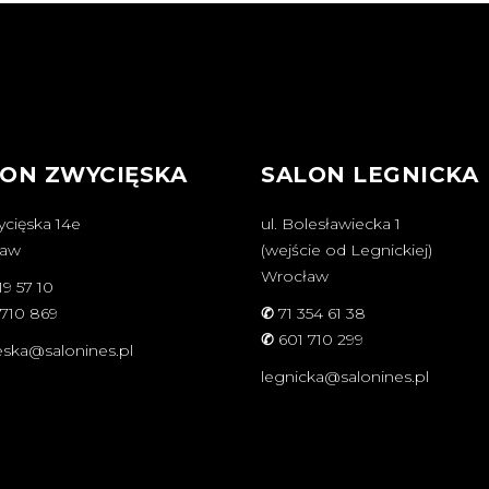
ON ZWYCIĘSKA
SALON LEGNICKA
ycięska 14e
ul. Bolesławiecka 1
ław
(wejście od Legnickiej)
Wrocław
19 57 10
 710 869
✆
71 354 61 38
✆
601 710 299
eska@salonines.pl
legnicka@salonines.pl