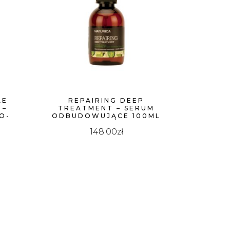
LE
REPAIRING DEEP
 –
TREATMENT – SERUM
O-
ODBUDOWUJĄCE 100ML
L
148.00
zł