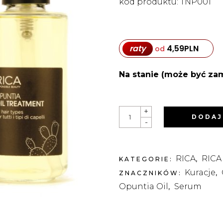
kod produktu: TNP001
raty
4,59
PLN
od
Na stanie (może być za
OPUNTIA
+
OIL
DODAJ
-
TREATMENT
-
SERUM
WIELOFUNKCYJNE
120ML
RICA
RICA
KATEGORIE:
,
QUANTITY
Kuracje
ZNACZNIKÓW:
,
Opuntia Oil
Serum
,