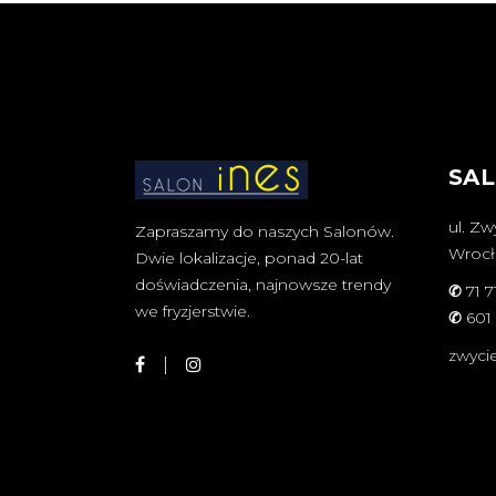
SAL
ul. Zw
Zapraszamy do naszych Salonów.
Wroc
Dwie lokalizacje, ponad 20-lat
doświadczenia, najnowsze trendy
✆
71 7
we fryzjerstwie.
✆
601
zwyci