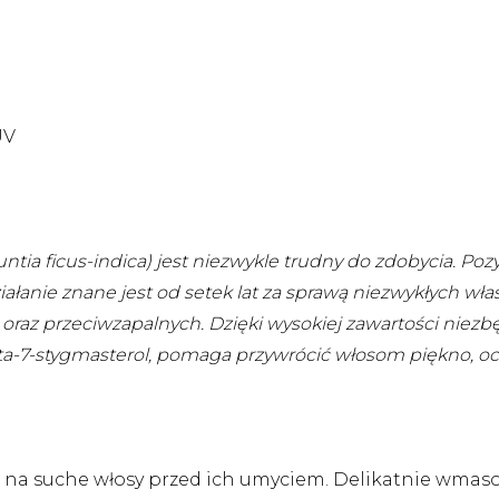
UV
tia ficus-indica) jest niezwykle trudny do zdobycia. Pozys
ałanie znane jest od setek lat za sprawą niezwykłych wła
h oraz przeciwzapalnych. Dzięki wysokiej zawartości ni
delta-7-stygmasterol, pomaga przywrócić włosom piękno, o
tu na suche włosy przed ich umyciem. Delikatnie wma