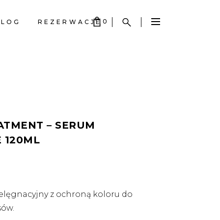
0
BLOG
REZERWACJE
S EMPTY.
S EMPTY.
ATMENT – SERUM
 120ML
ielęgnacyjny z ochroną koloru do
sów.