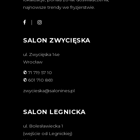
najnowsze trendy we fryzjerstwie.
SALON ZWYCIĘSKA
ul. Zwycięska 14e
Wrocław
✆
71 719 57 10
✆
601 710 869
zwycieska@salonines.pl
SALON LEGNICKA
ul. Bolesławiecka 1
(wejście od Legnickiej)