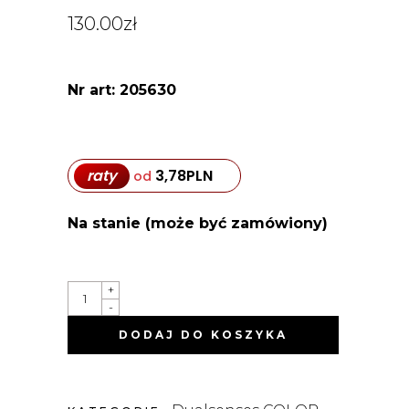
130.00
zł
Nr art: 205630
raty
3,78
PLN
od
Na stanie (może być zamówiony)
COLOR
+
REVIVE
-
ODŻYWKA
KOLORYZUJĄCA
DODAJ DO KOSZYKA
CHŁODNA
CZERWIEŃ
200ML
QUANTITY