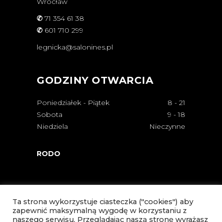
Wrocław
✆
71 354 61 38
✆
601 710 299
legnicka@salonines.pl
GODZINY OTWARCIA
Poniedziałek - Piątek
8
-
21
Sobota
9
-
18
Niedziela
Nieczynne
RODO
Ta strona wykorzystuje ciasteczka ("cookies") aby
zapewnić maksymalną wygodę w korzystaniu z
naszego serwisu. Przeglądając naszą stronę wyrażasz