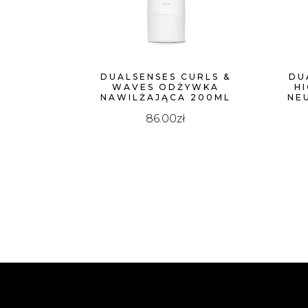
DUALSENSES CURLS &
DU
WAVES ODŻYWKA
H
NAWILŻAJĄCA 200ML
NE
86.00
zł