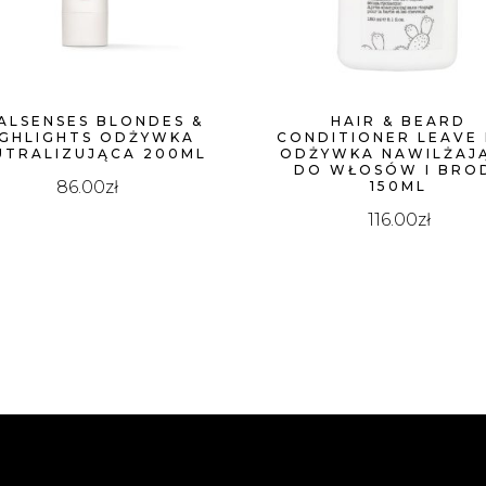
ALSENSES BLONDES &
HAIR & BEARD
IGHLIGHTS ODŻYWKA
CONDITIONER LEAVE 
UTRALIZUJĄCA 200ML
ODŻYWKA NAWILŻAJ
DO WŁOSÓW I BRO
86.00
zł
150ML
116.00
zł