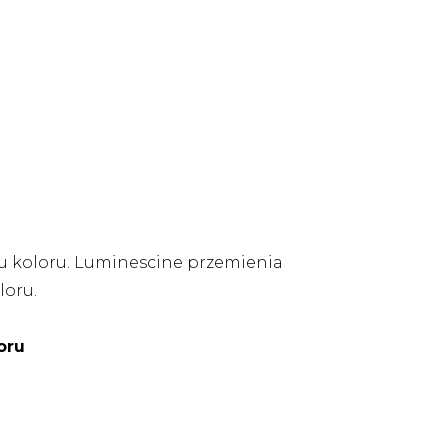
u koloru. Luminescine przemienia
loru.
oru