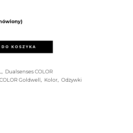
mówiony)
 DO KOSZYKA
L
Dualsenses COLOR
,
 COLOR Goldwell
Kolor
Odżywki
,
,