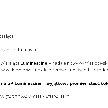
zająca
anym i naturalnym
awierająca
Luminescine
– nadaje nowy wymiar połysk
) w widoczne światło dla niezrównanej świetlistości ko
ula + Luminescine = wyjątkowa promienistość kol
ÓW (FARBOWANYCH I NATURALNYCH)