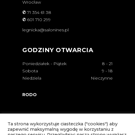
Wrocław
✆
71 354 61 38
✆
601 710 299
legnicka@salonines.pl
GODZINY OTWARCIA
Poniedziałek - Piątek
8
-
21
Sobota
9
-
18
Niedziela
Nieczynne
RODO
Ta strona wykorzystuje ciasteczka ("cookies") aby
zapewnić maksymalną wygodę w korzystaniu z
naszego serwisu. Przeglądając naszą stronę wyrażasz