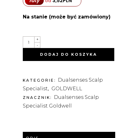
raty
3,52
PLN
od
Na stanie (może być zamówiony)
DUALSENSES
+
SCALP
-
SPECIALIST
LOTON
DODAJ DO KOSZYKA
ŁAGODZĄCY
150ML
QUANTITY
Dualsenses Scalp
KATEGORIE:
Specialist
GOLDWELL
,
Dualsenses Scalp
ZNACZNIK:
Specialist Goldwell