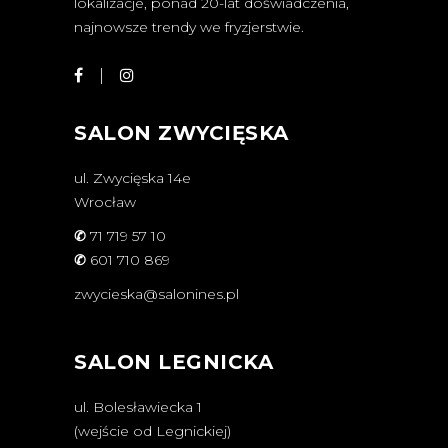
lokalizacje, ponad 20-lat doświadczenia,
najnowsze trendy we fryzjerstwie.
SALON ZWYCIĘSKA
ul. Zwycięska 14e
Wrocław
✆
71 719 57 10
✆
601 710 869
zwycieska@salonines.pl
SALON LEGNICKA
ul. Bolesławiecka 1
(wejście od Legnickiej)