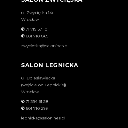
ul. Zwycięska 14e
Wrocław
✆
71 719 57 10
✆
601 710 869
zwycieska@salonines.pl
SALON LEGNICKA
ul. Bolesławiecka 1
(wejście od Legnickiej)
Wrocław
✆
71 354 61 38
✆
601 710 299
legnicka@salonines.pl