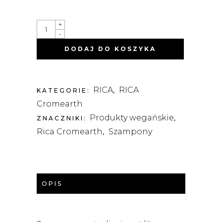
EARTH
+
MOON
-
SHAMPOO
-
DODAJ DO KOSZYKA
SZAMPON
NEUTRALIZUJĄCY
ŻÓŁTE
REFLEKSY
250ML
RICA
RICA
QUANTITY
KATEGORIE:
,
Cromearth
Produkty wegańskie
ZNACZNIKI:
,
Rica Cromearth
Szampony
,
OPIS