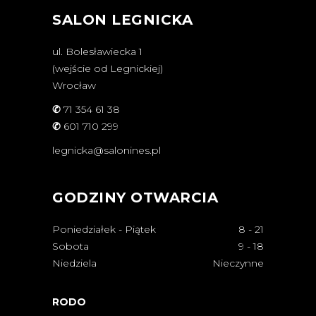
SALON LEGNICKA
ul. Bolesławiecka 1
(wejście od Legnickiej)
Wrocław
✆
71 354 61 38
✆
601 710 299
legnicka@salonines.pl
GODZINY OTWARCIA
Poniedziałek - Piątek
8
-
21
Sobota
9
-
18
Niedziela
Nieczynne
RODO