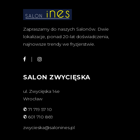
Zapraszamy do naszych Salonów. Dwie
lokalizacje, ponad 20-lat doświadczenia,
najnowsze trendy we fryzjerstwie.
SALON ZWYCIĘSKA
ul. Zwycięska 14e
Wrocław
✆
71 719 57 10
✆
601 710 869
zwycieska@salonines.pl