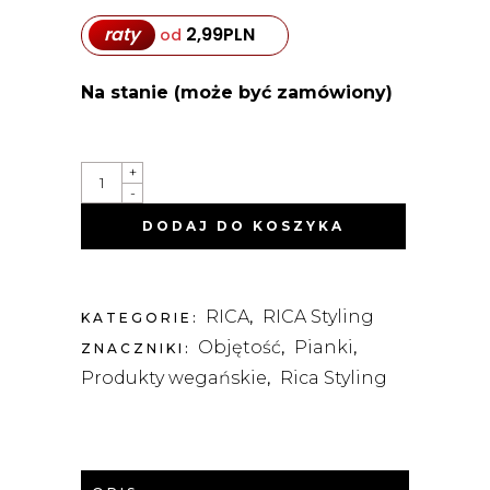
raty
2,99
PLN
od
Na stanie (może być zamówiony)
PLUMPING
+
HAIR
-
MOUSSE
-
DODAJ DO KOSZYKA
PIANKA
ZWIĘKSZAJĄCA
OBJĘTOŚĆ
300ML
QUANTITY
RICA
RICA Styling
KATEGORIE:
,
Objętość
Pianki
ZNACZNIKI:
,
,
Produkty wegańskie
Rica Styling
,