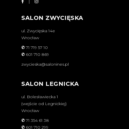
SALON ZWYCIĘSKA
ul. Zwycięska 14e
Wrocław
✆
71 719 57 10
✆
601 710 869
zwycieska@salonines.pl
SALON LEGNICKA
ul. Bolesławiecka 1
(wejście od Legnickiej)
Wrocław
✆
71 354 61 38
✆
601 710 299