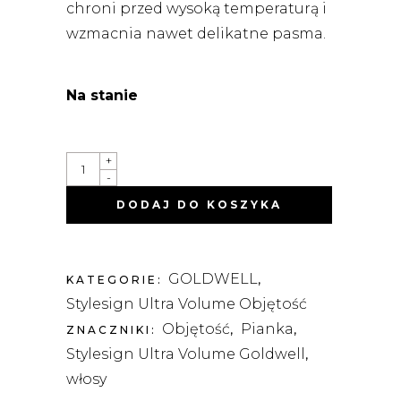
chroni przed wysoką temperaturą i
wzmacnia nawet delikatne pasma.
Na stanie
STYLESIGN
+
BODIFYING
-
BRILLIANCE
NADAJĄCA
DODAJ DO KOSZYKA
OBJĘTOŚĆ
PIANKA
NABŁYSZCZAJĄCA
300
ML
GOLDWELL
QUANTITY
KATEGORIE:
,
Stylesign Ultra Volume Objętość
Objętość
Pianka
ZNACZNIKI:
,
,
Stylesign Ultra Volume Goldwell
,
włosy