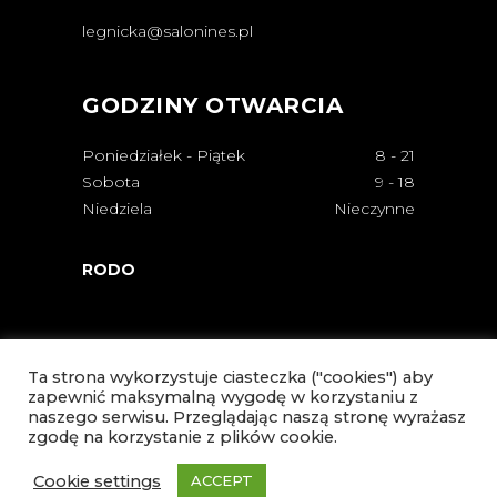
legnicka@salonines.pl
GODZINY OTWARCIA
Poniedziałek - Piątek
8
-
21
Sobota
9
-
18
Niedziela
Nieczynne
RODO
Ta strona wykorzystuje ciasteczka ("cookies") aby
zapewnić maksymalną wygodę w korzystaniu z
naszego serwisu. Przeglądając naszą stronę wyrażasz
zgodę na korzystanie z plików cookie.
Cookie settings
ACCEPT
© Copyright Salon Ines 2021