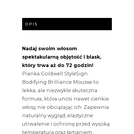
OPIS
Nadaj swoim włosom
spektakularną objętość i blask,
który trwa aż do 72 godzin!
Pianka Goldwell StyleSign
Bodifying Brilliance Mousse to
lekka, ale niezwykle skuteczna
formuła, która unosi nawet cienkie
włosy, nie obciążając ich. Zapewnia
naturalny wygląd, elastyczne
utrwalenie i ochronę przed wysoką
temperaturą oraz łamaniem.