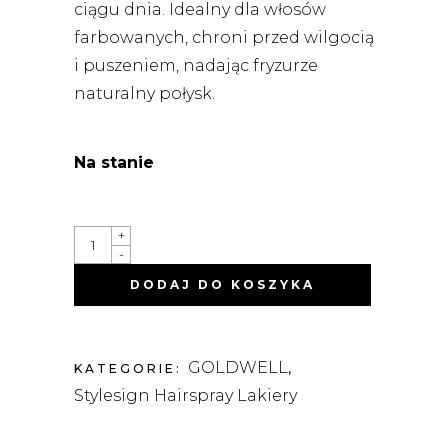
ciągu dnia. Idealny dla włosów
farbowanych, chroni przed wilgocią
i puszeniem, nadając fryzurze
naturalny połysk.
Na stanie
STYLESIGN
+
WORKING
-
HAIRSPRAY
UNIWERSALNY
DODAJ DO KOSZYKA
LAKIER
DO
WŁOSÓW
300ML
QUANTITY
GOLDWELL
KATEGORIE:
,
Stylesign Hairspray Lakiery