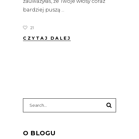
zauważyłaś, że Twoje włosy coraz
bardziej puszą
21
CZYTAJ DALEJ
Search
for:
O BLOGU