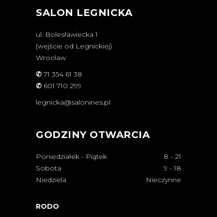
SALON LEGNICKA
ul. Bolesławiecka 1
(wejście od Legnickiej)
Wrocław
✆
71 354 61 38
✆
601 710 299
legnicka@salonines.pl
GODZINY OTWARCIA
Poniedziałek - Piątek
8
-
21
Sobota
9
-
18
Niedziela
Nieczynne
RODO