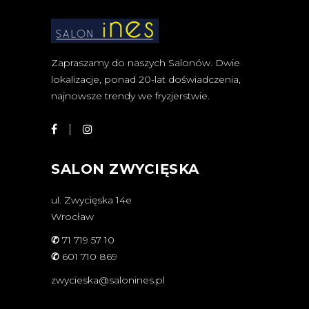
Zapraszamy do naszych Salonów. Dwie
lokalizacje, ponad 20-lat doświadczenia,
najnowsze trendy we fryzjerstwie.
SALON ZWYCIĘSKA
ul. Zwycięska 14e
Wrocław
✆
71 719 57 10
✆
601 710 869
zwycieska@salonines.pl