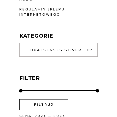
REGULAMIN SKLEPU
INTERNETOWEGO
KATEGORIE
DUALSENSES SILVER
×
FILTER
CENA
CENA
FILTRUJ
MIN
MAX
CENA:
70ZŁ
—
80ZŁ