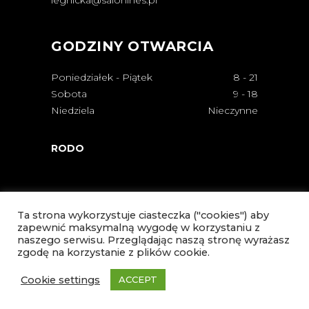
legnicka@salonines.pl
GODZINY OTWARCIA
Poniedziałek - Piątek
8
-
21
Sobota
9
-
18
Niedziela
Nieczynne
RODO
Ta strona wykorzystuje ciasteczka ("cookies") aby
zapewnić maksymalną wygodę w korzystaniu z
naszego serwisu. Przeglądając naszą stronę wyrażasz
zgodę na korzystanie z plików cookie.
Cookie settings
ACCEPT
© Copyright Salon Ines 2021