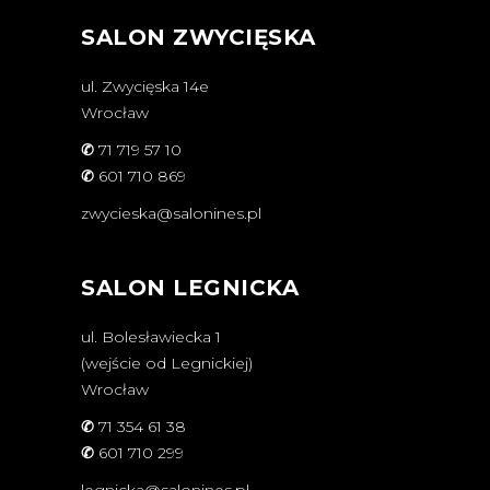
SALON ZWYCIĘSKA
ul. Zwycięska 14e
Wrocław
✆
71 719 57 10
✆
601 710 869
zwycieska@salonines.pl
SALON LEGNICKA
ul. Bolesławiecka 1
(wejście od Legnickiej)
Wrocław
✆
71 354 61 38
✆
601 710 299