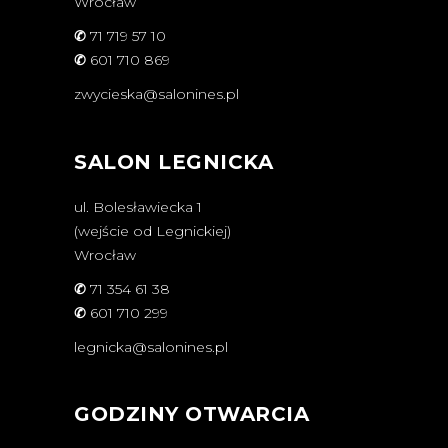
Wrocław
✆
71 719 57 10
✆
601 710 869
zwycieska@salonines.pl
SALON LEGNICKA
ul. Bolesławiecka 1
(wejście od Legnickiej)
Wrocław
✆
71 354 61 38
✆
601 710 299
legnicka@salonines.pl
GODZINY OTWARCIA