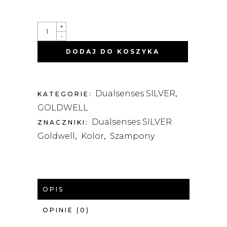
SILVER
+
-
-
SREBRZYSTY
SZAMPON
DODAJ DO KOSZYKA
NEUTRALIZUJĄCY
250ML
QUANTITY
Dualsenses SILVER
KATEGORIE:
,
GOLDWELL
Dualsenses SILVER
ZNACZNIKI:
Goldwell
Kolor
Szampony
,
,
OPIS
OPINIE (0)