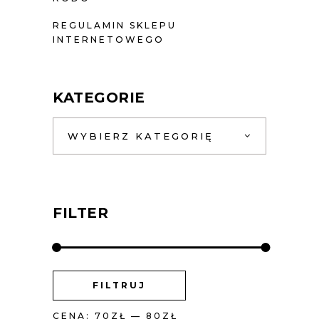
REGULAMIN SKLEPU
INTERNETOWEGO
KATEGORIE
WYBIERZ KATEGORIĘ
FILTER
CENA
CENA
FILTRUJ
MIN
MAX
CENA:
70ZŁ
—
80ZŁ