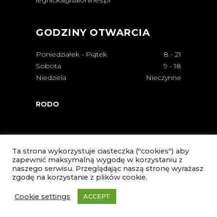
legnicka@salonines.pl
GODZINY OTWARCIA
Poniedziałek - Piątek
8
-
21
Sobota
9
-
18
Niedziela
Nieczynne
RODO
Ta strona wykorzystuje ciasteczka ("cookies") aby
zapewnić maksymalną wygodę w korzystaniu z
naszego serwisu. Przeglądając naszą stronę wyrażasz
zgodę na korzystanie z plików cookie.
Cookie settings
ACCEPT
© Copyright Salon Ines 2021