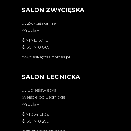
SALON ZWYCIĘSKA
ul. Zwycięska 14e
Wrocław
✆
71 719 57 10
✆
601 710 869
zwycieska@salonines.pl
SALON LEGNICKA
ul. Bolesławiecka 1
(wejście od Legnickiej)
Wrocław
✆
71 354 61 38
✆
601 710 299