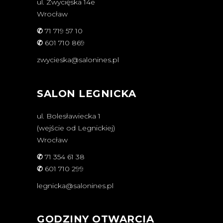
ul. Zwycięska 14e
Wrocław
✆
71 719 57 10
✆
601 710 869
zwycieska@salonines.pl
SALON LEGNICKA
ul. Bolesławiecka 1
(wejście od Legnickiej)
Wrocław
✆
71 354 61 38
✆
601 710 299
legnicka@salonines.pl
GODZINY OTWARCIA