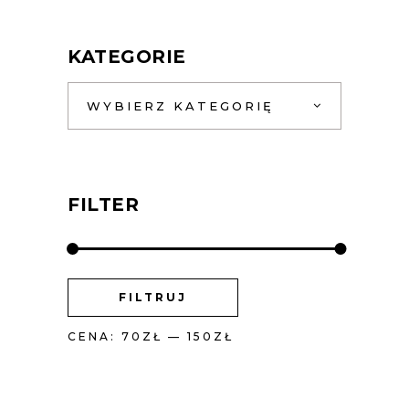
KATEGORIE
WYBIERZ KATEGORIĘ
FILTER
CENA
CENA
FILTRUJ
MIN
MAX
CENA:
70ZŁ
—
150ZŁ