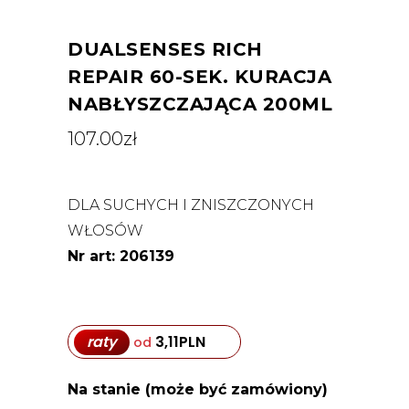
DUALSENSES RICH
REPAIR 60-SEK. KURACJA
NABŁYSZCZAJĄCA 200ML
107.00
zł
DLA SUCHYCH I ZNISZCZONYCH
WŁOSÓW
Nr art: 206139
raty
3,11
PLN
od
Na stanie (może być zamówiony)