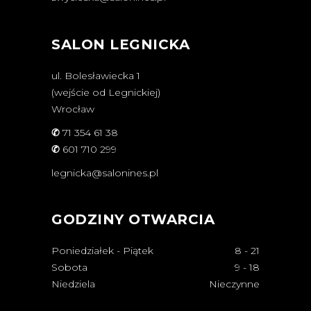
SALON LEGNICKA
ul. Bolesławiecka 1
(wejście od Legnickiej)
Wrocław
✆
71 354 61 38
✆
601 710 299
legnicka@salonines.pl
GODZINY OTWARCIA
Poniedziałek - Piątek
8
-
21
Sobota
9
-
18
Niedziela
Nieczynne