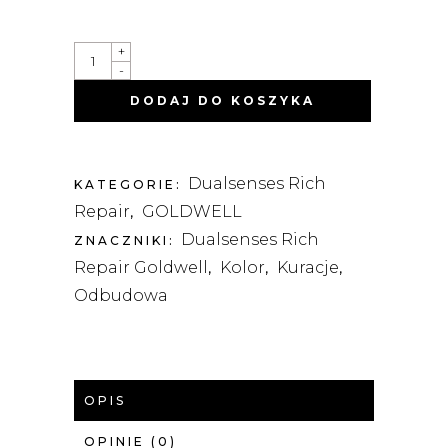
DUALSENSES
+
RICH
-
REPAIR
60-
DODAJ DO KOSZYKA
SEK.
KURACJA
NABŁYSZCZAJĄCA
200ML
QUANTITY
Dualsenses Rich
KATEGORIE:
Repair
GOLDWELL
,
Dualsenses Rich
ZNACZNIKI:
Repair Goldwell
Kolor
Kuracje
,
,
,
Odbudowa
OPIS
OPINIE (0)