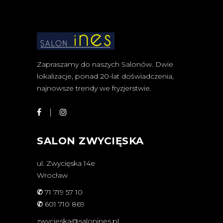
Zapraszamy do naszych Salonów. Dwie
lokalizacje, ponad 20-lat doświadczenia,
najnowsze trendy we fryzjerstwie.
SALON ZWYCIĘSKA
ul. Zwycięska 14e
Wrocław
✆
71 719 57 10
✆
601 710 869
zwycieska@salonines.pl