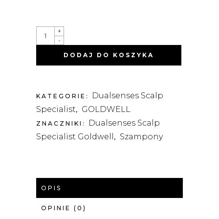
DUALSENSES
+
SCALP
-
SPECIALIST
SZAMPON
DODAJ DO KOSZYKA
PRZECIWŁUPIEŻOWY
250ML
QUANTITY
Dualsenses Scalp
KATEGORIE:
Specialist
GOLDWELL
,
Dualsenses Scalp
ZNACZNIKI:
Specialist Goldwell
Szampony
,
OPIS
OPINIE (0)