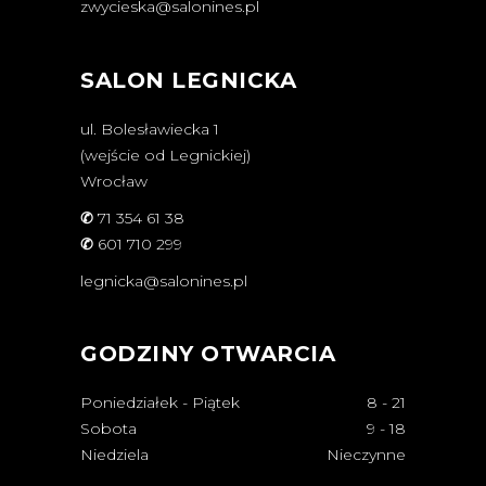
zwycieska@salonines.pl
SALON LEGNICKA
ul. Bolesławiecka 1
(wejście od Legnickiej)
Wrocław
✆
71 354 61 38
✆
601 710 299
legnicka@salonines.pl
GODZINY OTWARCIA
Poniedziałek - Piątek
8
-
21
Sobota
9
-
18
Niedziela
Nieczynne